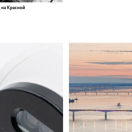
 на Красной
и