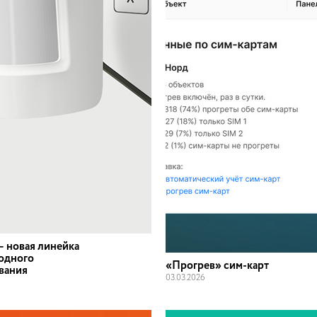
— новая линейка
одного
«Прогрев» сим-карт
вания
03
.
03
.
2026