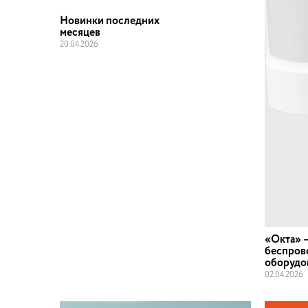
Новинки последних
месяцев
20
.
04
.
2026
«Окта» 
беспров
оборудо
02
.
04
.
2026