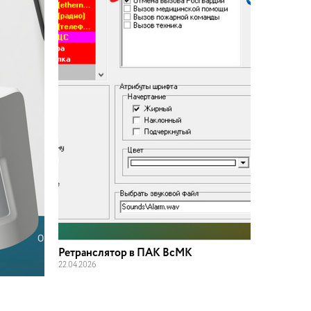
Ретранслятор в ПАК ВсМК
22
.
04
.
2026