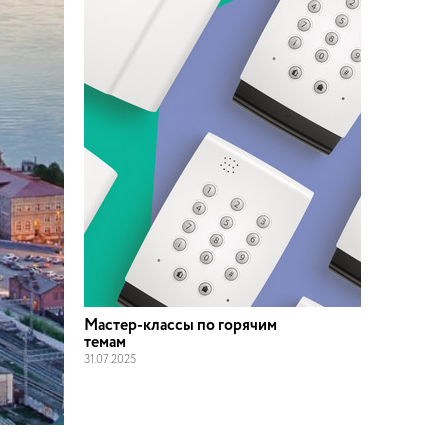
Мастер-классы по горячим
темам
31
.
07
.
2025