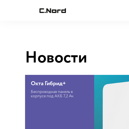
Новости
Окта Гибрид+
Беспроводная панель в
корпусе под АКБ 7,2 Ач