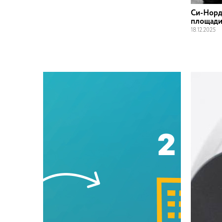
Си-Норд
площад
18
.
12
.
2025