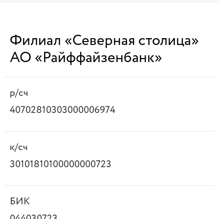
Филиал «Северная столица»
АО «Райффайзенбанк»
р/сч
40702810303000006974
к/сч
30101810100000000723
БИК
044030723