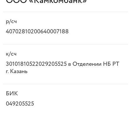
ООО «Камкомбанк»
р/сч
40702810200640007188
к/сч
30101810522029205525 в Отделении НБ РТ
г. Казань
БИК
049205525