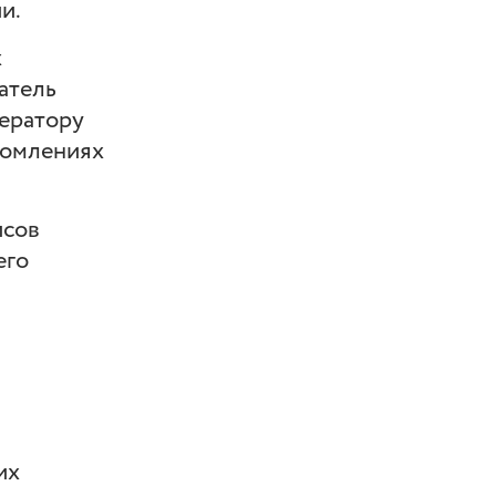
и.
х
атель
ператору
домлениях
исов
его
их