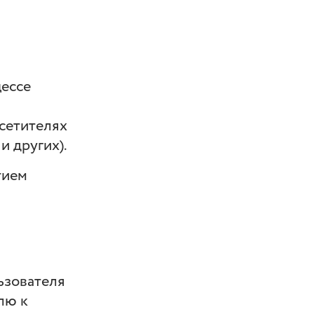
цессе
осетителях
и других).
тием
ьзователя
лю к