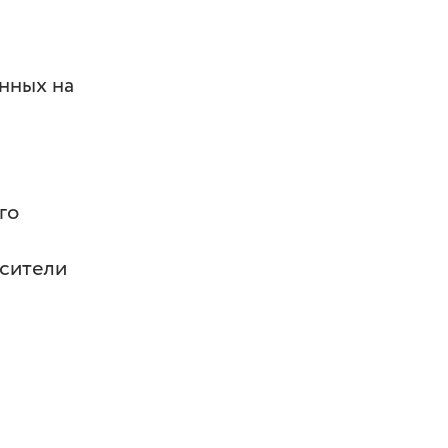
анных на
го
осители