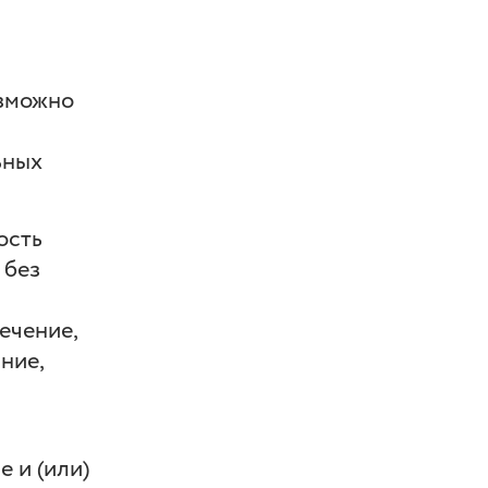
озможно
ьных
ость
 без
ечение,
ние,
 и (или)