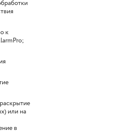
обработки
ствия
о к
larmPro;
ия
тие
 раскрытие
х) или на
ение в