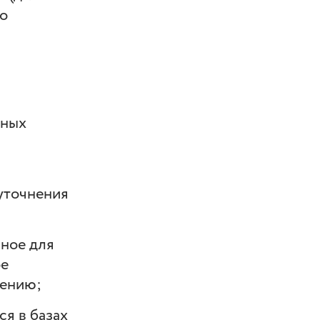
 о
ьных
 уточнения
ное для
ое
чению;
я в базах