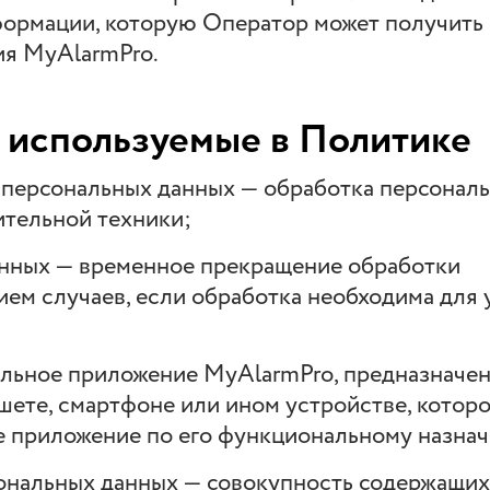
формации, которую Оператор может получить
ия MyAlarmPro.
, используемые в Политике
а персональных данных — обработка персонал
тельной техники;
анных — временное прекращение обработки
ием случаев, если обработка необходима для
льное приложение MyAlarmPro, предназначен
шете, смартфоне или ином устройстве, котор
е приложение по его функциональному назна
ональных данных — совокупность содержащихс