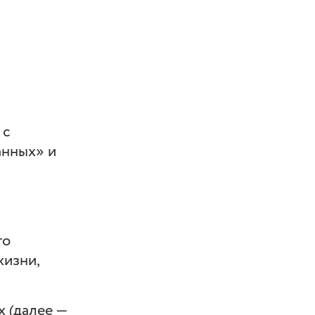
 с
анных» и
го
жизни,
х (далее —